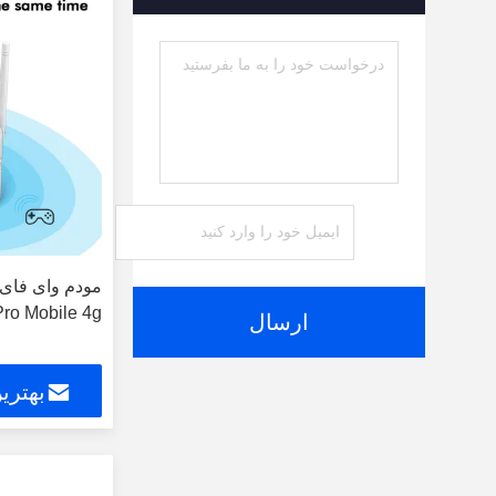
AX7 Pro Mobile 4g ​​با درگ
ارسال
بهتری