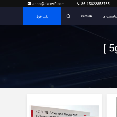
anna@olaxwifi.com
86-15622853785
ناسبت ها
نقل قول
Persian
کلمات کلیدی [ 5g Wifi Modem ]