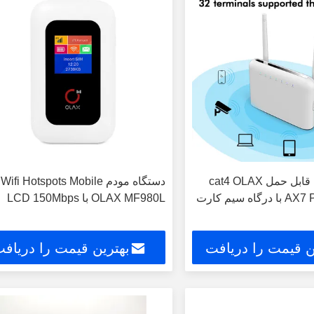
مودم وای فای قابل حمل cat4 OLAX
دستگاه مودم Wifi Hotspots Mobile
اه سیم کارت
OLAX MF980L با LCD 150Mbps
ن قیمت را دریافت
بهترین قیمت را دریاف
کنید
کنید