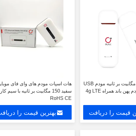
802.11n 150 مگابیت بر ثانیه مودم USB
هات اسپات مودم های وای فای موبای
Wifi 1T1R مودم پهن باند همراه 4g LTE
سفید 150 مگابیت بر ثانیه با سیم کا
RoHS CE
ن قیمت را دریافت
بهترین قیمت را دریاف
کنید
کنید