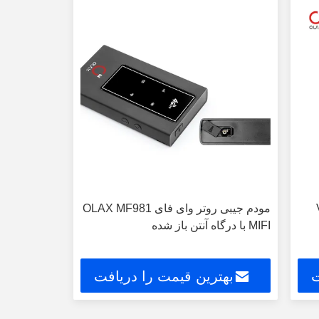
V
مودم جیبی روتر وای فای OLAX MF981
MIFI با درگاه آنتن باز شده
ت
بهترین قیمت را دریافت
کنید