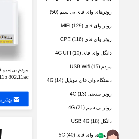
روترهای وای فای بی سیم
(50)
روتر وای فای MIFI
(129)
روتر وای فای CPE
(116)
دانگل وای فای 4G UFI
(10)
مودم USB Wifi
(15)
م
11b 802.11ac
دستگاه وای فای موبایل 4G
(14)
روتر صنعتی 4G
(13)
بهتری
روتر بی سیم 4G
(21)
دانگل USB 4G
(18)
روترهای وای فای 5G
(40)