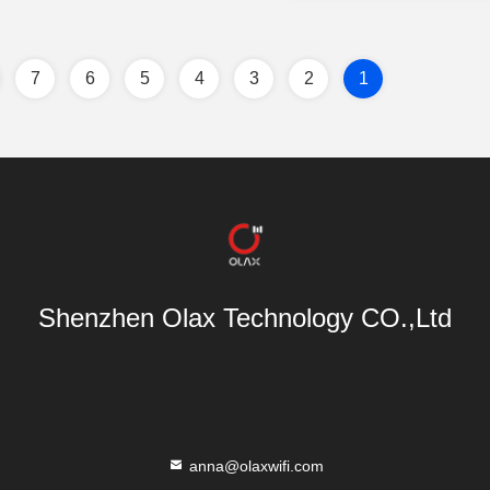
کنید
7
6
5
4
3
2
1
Shenzhen Olax Technology CO.,Ltd
anna@olaxwifi.com