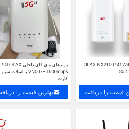
ودم بی‌سیم OLAX NX2100 5G Wifi
روترهای وای فای داخلی 5G OLAX
802.
VN007+ 1000mbps با اسلات سیم
کارت
ن قیمت را دریافت
بهترین قیمت را دریاف
کنید
کنید