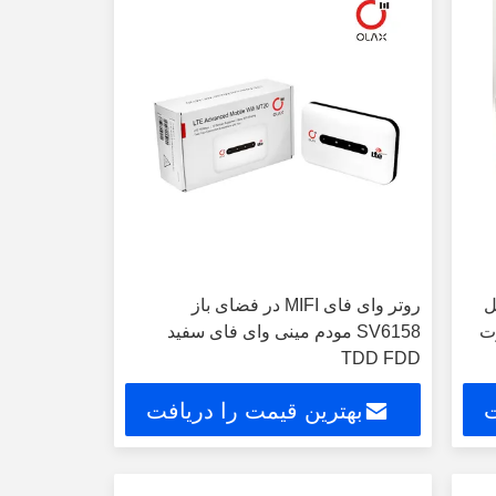
ل
روتر وای فای MIFI در فضای باز
رت
SV6158 مودم مینی وای فای سفید
TDD FDD
ت
بهترین قیمت را دریافت
کنید