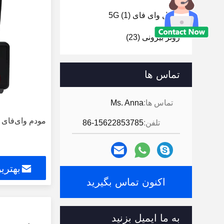
دانگل وای فای 5G
(1)
روتر بیرونی
(23)
تماس ها
تماس ها:
Ms. Anna
مودم وای‌فای 4G LTE باز شده
تلفن:
86-15622853785
بهتری
اکنون تماس بگیرید
به ما ایمیل بزنید