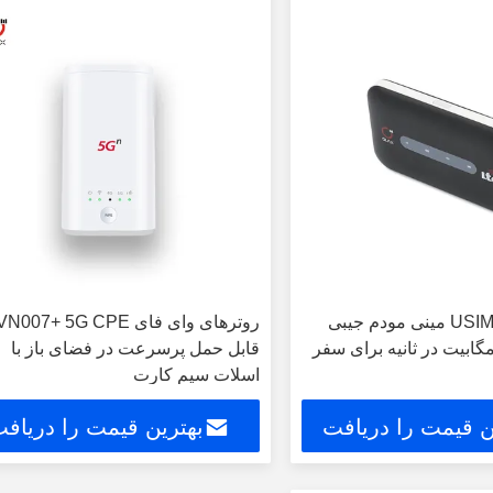
MT20 اسلات USIM مینی مودم جیبی
روترهای وای فای N007+ 5G CPE
قابل حمل پرسرعت در فضای باز با
اسلات سیم کارت
ن قیمت را دریافت
بهترین قیمت را دریاف
کنید
کنید