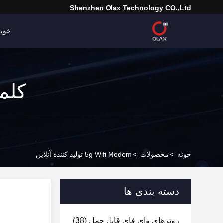
Shenzhen Olax Technology CO.,Ltd
خونه
خونه
>
محصولات
>
5g Wifi Modem تولید کننده آنلاین
دسته بندی ها
روترهای وای فای قابل حمل
(38)