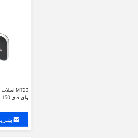
وای فای 150 مگابیت در ثانیه برای سفر
بهتری