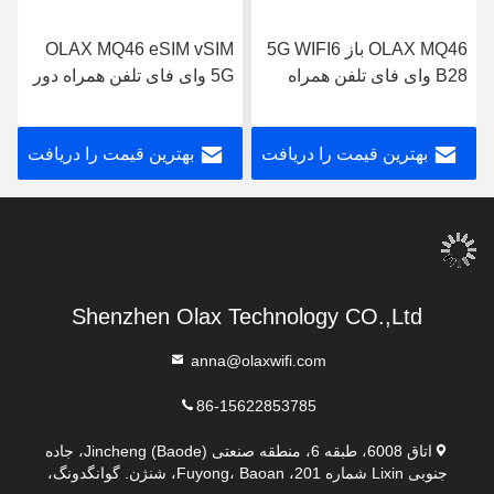
OLAX MQ46 باز 5G WIFI6
OLAX MQ46 eSIM vSIM
B28 وای فای تلفن همراه
5G وای فای تلفن همراه دور
روتر شبکه ای دور زدن قابل
زدن روترهای بیرونی قابل
حمل 5G LTE Hotspot بی
حمل MIFI 5G LTE Hotspot
بهترین قیمت را دریافت
بهترین قیمت را دریافت
سیم روتر وای فای جیبی
بی سیم روتر وای فای جیبی
کنید
کنید
Shenzhen Olax Technology CO.,Ltd
anna@olaxwifi.com
86-15622853785
اتاق 6008، طبقه 6، منطقه صنعتی Jincheng (Baode)، جاده
جنوبی Lixin شماره 201، Fuyong، Baoan، شنژن. گوانگدونگ،