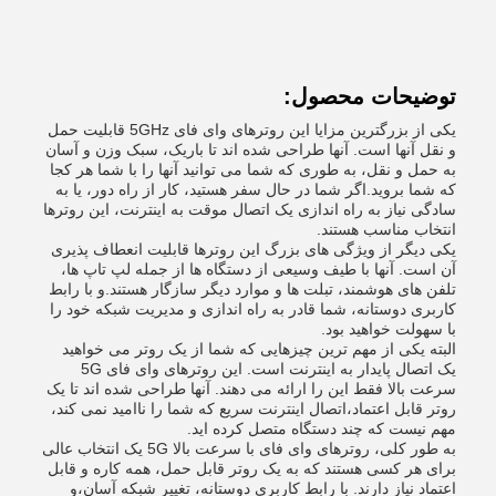
توضیحات محصول:
یکی از بزرگترین مزایا این روترهای وای فای 5GHz قابلیت حمل
و نقل آنها است. آنها طراحی شده اند تا باریک، سبک وزن و آسان
به حمل و نقل، به طوری که شما می توانید آنها را با شما هر کجا
که شما بروید.اگر شما در حال سفر هستید، کار از راه دور، یا به
سادگی نیاز به راه اندازی یک اتصال موقت به اینترنت، این روترها
انتخاب مناسب هستند.
یکی دیگر از ویژگی های بزرگ این روترها قابلیت انعطاف پذیری
آن است. آنها با طیف وسیعی از دستگاه ها از جمله لپ تاپ ها،
تلفن های هوشمند، تبلت ها و موارد دیگر سازگار هستند.و با رابط
کاربری دوستانه، شما قادر به راه اندازی و مدیریت شبکه خود را
با سهولت خواهید بود.
البته یکی از مهم ترین چیزهایی که شما از یک روتر می خواهید
یک اتصال پایدار به اینترنت است. این روترهای وای فای 5G
سرعت بالا فقط این را ارائه می دهند. آنها طراحی شده اند تا یک
روتر قابل اعتماد،اتصال اینترنت سریع که شما را ناامید نمی کند،
مهم نیست که چند دستگاه متصل کرده اید.
به طور کلی، روترهای وای فای با سرعت بالا 5G یک انتخاب عالی
برای هر کسی هستند که به یک روتر قابل حمل، همه کاره و قابل
اعتماد نیاز دارند. با رابط کاربری دوستانه، تغییر شبکه آسان،و