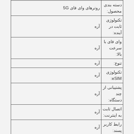
دسته بندی
روترهای وای فای 5G
محصول:
تکنولوژی
ثابت در
آره
آینده:
وای فای با
سرعت
آره
بالا:
تنوع:
آره
تکنولوژی
آره
eSIM:
پشتیبانی از
چند
آره
دستگاه:
اتصال ثابت
آره
به اينترنت:
رابط کاربر
آره
پسند: