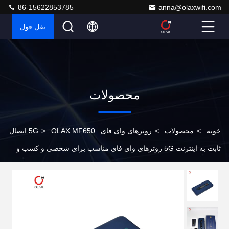
86-15622853785
anna@olaxwifi.com
نقل قول
محصولات
خونه
>
محصولات
>
روترهای وای فای 5G
>
OLAX MF650 اتصال
ثابت به اینترنت 5G روترهای وای فای مناسب برای شخصی و کسب و
کار