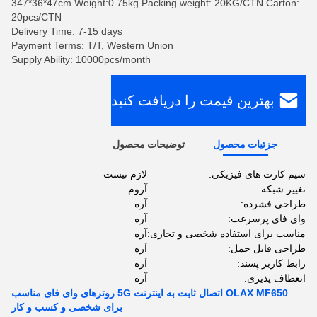
347*36*47cm Weight:0.75kg Packing weight: 20KG/CTN Carton:
20pcs/CTN
Delivery Time: 7-15 days
Payment Terms: T/T, Western Union
Supply Ability: 10000pcs/month
بهترین قیمت را دریافت کنید
جزئیات محصول
توضیحات محصول
سیم کارت های فیزیکی:
لازم نیست
تغییر شبکه:
آروم
طراحی فشرده:
آره
وای فای پرسرعت:
آره
مناسب برای استفاده شخصی و تجاری:
آره
طراحی قابل حمل:
آره
رابط کاربر پسند:
آره
انعطاف پذیری:
آره
OLAX MF650 اتصال ثابت به اینترنت 5G روترهای وای فای مناسب
برای شخصی و کسب و کار