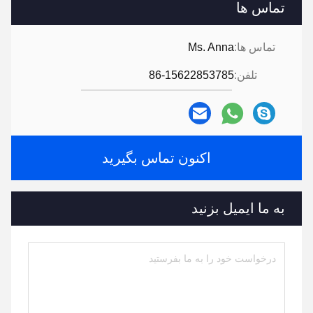
تماس ها
تماس ها:
Ms. Anna
تلفن:
86-15622853785
اکنون تماس بگیرید
به ما ایمیل بزنید