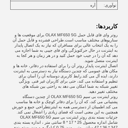
نوآوری:
آره
کاربردها:
روتر وای فای قابل حمل OLAX MF650 5G برای موقعیت ها و
سناریوهای مختلف مناسب است.طراحی فشرده و قابل حمل آن
را به یک انتخاب عالی برای مسافران که نیاز به یک اتصال پایدار
به اینترنت در حال حرکتویژگی وای فای جیبی به شما اجازه می
دهد که آن را در جیب خود حمل کنید و در هر زمان و هر کجا به
اینترنت متصل شوید.
اتصال اینترنت پایدار روتر آن را برای استفاده در دفاتر، خانه ها و
مکان های عمومی که چندین دستگاه نیاز به دسترسی به اینترنت
دارند، ایده آل می کند.رابط کاربری دوستانه آن را آسان برای
تنظیم و استفاده می کند، حتی برای کاربران غیر فنی. ویژگی
تغییر شبکه به شما امکان می دهد به راحتی بین شبکه های
مختلف تغییر دهید.
روتر اینترنت بی سیم OLAX MF650 5G از چندین دستگاه
پشتیبانی می کند، که آن را برای دفاتر کوچک و خانه ها مناسب
می کند.اطمینان از دسترسی همه به اینترنتطراحی جمع و جورش
همچنین به این معنی است که فضای زیادی را اشغال نمی کند.
جزئیات بسته بندی روتر اینترنت بی سیم OLAX MF650 5G
شامل اندازه محصول 25 * 17 * 8 سانتی متر ، اندازه بسته بندی
347 * 36 * 47 سانتی متر ، وزن 0.75 کیلوگرم و وزن بسته بندی