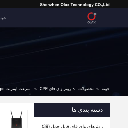
Shenzhen Olax Technology CO.,Ltd
خونه
خونه
>
محصولات
>
روتر وای فای CPE
>
سرعت اینترنت 300Mbps روتر وای فای CPE اتصال نامحدود و نقطه گرم وای فای قابل حمل
دسته بندی ها
روترهای وای فای قابل حمل
(39)