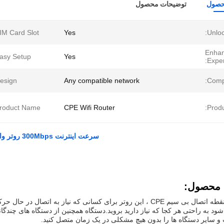
حصول
توضیحات محصول
IM Card Slot:
Yes
Unloc
Enhan
asy Setup:
Yes
Exper
esign:
Any compatible network
Compa
roduct Name:
CPE Wifi Router
Produ
سرعت اینترنت 300Mbps روتر وای فای CPE اتصال نامحدود و نقطه گرم وای فای قابل حمل
 محصول:
به عنوان یک نقطه اتصال بی سیم CPE ، این روتر برای کسانی که نیاز
د به راحتی هر کجا که نیاز دارید بروید.دستگاه همچنین از دستگاه های چندگان
 و سایر دستگاه ها را بدون هیچ مشکلی در یک زمان متصل کنید.