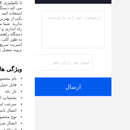
استفاده کنید.
ندارید. شما م
دستگاه راهنم
اینترنت سریع
بروید متصل بمانید، 
ویژگی ها:
نام محصول: fi Router
قابل حمل:
ارسال
باز: بله
پشتیبانی ا
سرعت اینترنت:
اتصال نامح
نوع محصول:
اتصال شبکه: ر
استفاده: ر