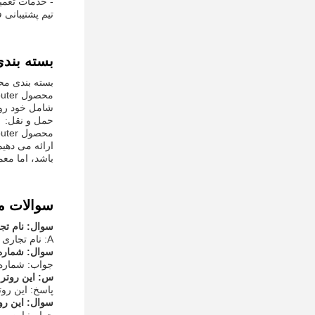
- خدمات تعم
تیم پشتیبانی 
بسته بند
بسته بندی م
شامل خود روتر
حمل و نقل:
ارائه می دهی
باشد، اما معمولا بین 5-10 روز برای سفارشات داخلی و 10-15 روز 
سوالات م
سوال: نام تج
A: نام تجاری این روتر وای فای Olax است.
سوال: شماره
جواب: شماره مدل 
س: این روتر 
پاسخ: این روتر وای
سوال: این رو