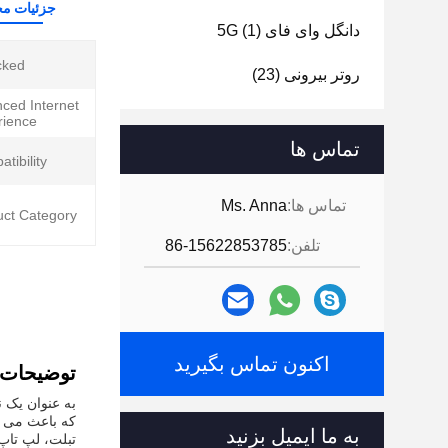
جزئیات م
دانگل وای فای 5G
(1)
ked:
روتر بیرونی
(23)
ced Internet
ience:
تماس ها
tibility:
تماس ها:
Ms. Anna
ct Category:
تلفن:
86-15622853785
اکنون تماس بگیرید
توضیحات
که باعث می شو
به ما ایمیل بزنید
تبلت، لپ تاپ