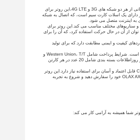
یکی از بهترین چیزها در مورد OLAX AX7 Pro استفاده آسان آن است. با تنظیم آسان و پشتیبانی از هر دو شبکه های 3G و 4G LTE،این روتر برای
ر دارای یک اسلات کارت سیم است، که اتصال به شبکه
ی به اینترنت متصل می شود.
مختلف و سناریوهای مختلف مناسب می کند.این روتر برای
 توان از آن در حال حرکت استفاده کرد، که آن را برای
 با بالاترین استانداردهای کیفیت و ایمنی مطابقت دارد.که برای تولید
OLAX AX7 pro حداقل مقدار سفارش را دارد که قابل مذاکره است و قیمت آن 32.5$/pcs است. شرایط پرداخت شامل Western Union، T/T و
D/P است. زمان تحویل 10000pcs/month است،و روتر دارای ظرفیت عرضه 10000pcs در روزاطلاعات بسته بندی شامل 20 عدد در هر کارتن
OLAX AX7 pro انتخاب فوق العاده ای برای هر کسی است که به یک نقطه گرم بی سیم CPE قابل اعتماد و آسان برای استفاده نیاز دارد.این روتر
برای موقعیت های مختلف و سناریوهای مختلف مناسب استپس چرا صبر کنید؟ امروز OLAX AX7 Pro خود را سفارش دهید و شروع به تجربه