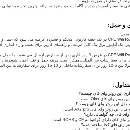
یرات در محل در صورت لزوم
فنی ما بسیار آموزش دیده و آگاه است و متعهد به ارائه بهترین تجربه پشتیبان
ی و حمل:
حصول:
محصول CPE Wifi Router در یک جعبه کارتونی محکم و فشرده عرضه می شود که
، یک آداپتور برق،یک کابل اترنت، و راهنمای کاربر برای نصب و راه اندازی آ
محصول CPE Wifi Router در عرض 3 روز کاری پس از سفارش ارسال می شود
م. برای سفارشات بین المللی،ممکن است هزینه حمل و نقل اعمال شودزمان
برای سفارشات بین المللی طول می کشد.
تداول:
اری این روتر وای فای چیست؟
 مدل این روتر وای فای چیست؟
این روتر وای فای AX7 pro است.
وای فای چه گواهیاتی دارد؟
 فای دارای گواهینامه CE و ROHS است.
تر وای فای کجا ساخته شده؟