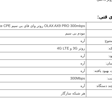
ی فنی:
OLAX AX9 PRO 300mbps روتر وای فای بی سیم 4G Lte CPE روتر وای فای مودم با سیم کارت
مودم بی سیم
تنوع:
آره
ه:
روتر 3G و 4G LTE
د:
آره
سان:
آره
 بهبود یافته:
آره
ت:
300Mbps
ند دستگاه:
آره
هر شبکه سازگار