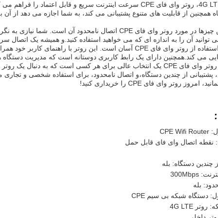
با تکنولوژی 4G LTE، روتر وای فای CPE سرعت اینترنت سریع و قابل ا
یکی از بهترین چیزها در مورد روتر وای فای CPE اتصال نامحدود آ
ی توانید آن را به اندازه ای که می خواهید استفاده کنید.و همیشه یک اتصال سریع
راه اندازی و استفاده از روتر وای فای CPE آسان است. این روتر با ر
ایی می کند.همچنین دارای یک رابط کاربری دوستانه است که مدیریت دستگاه ها 
به طور کلی، روتر وای فای CPE یک انتخاب عالی برای هر کسی است که به د
، پشتیبانی از چندین دستگاه،و اتصال نامحدود، برای استفاده شخصی و تجاری م
امروز روتر وای فای CPE را خریداری کنید!
CPE Wi
 نقطه اتصال وای فای قابل حمل
ز چندین دستگاه: بله
 300Mbps
دود: بله
 دستگاه شبکه بی سیم CPE
وتر 4G LTE
وتر داخلی