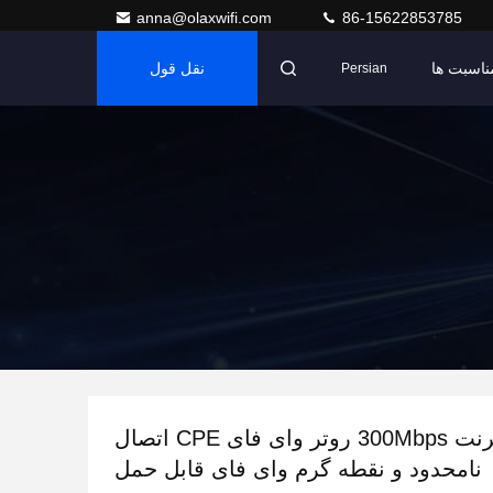
anna@olaxwifi.com
86-15622853785
ناسبت ها
نقل قول
Persian
سرعت اینترنت 300Mbps روتر وای فای CPE اتصال
نامحدود و نقطه گرم وای فای قابل حمل