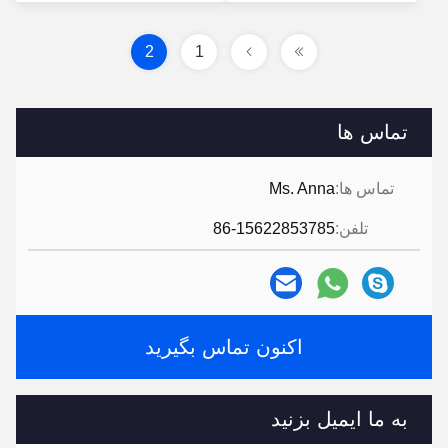
دریافت کنید
کنید
2
1
تماس ها
تماس ها:
Ms. Anna
تلفن:
86-15622853785
اکنون تماس بگیرید
به ما ایمیل بزنید