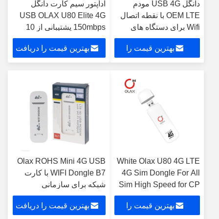
دانگل USB 4G مودم
آداپتور سیم کارت دانگل
OEM LTE با نقطه اتصال
USB OLAX U80 Elite 4G
Wifi برای دستگاه های
150mbps پشتیبانی از 10
UMPC و MID
کاربر
بهترین قیمت را
بهترین قیمت را دریافت
دریافت کنید
کنید
Olax ROHS Mini 4G USB
White Olax U80 4G LTE
4G Sim Dongle For All
WIFI Dongle B7 با کارت
Sim High Speed ​​for CP
شبکه برای سازمانی
Home
بهترین قیمت را
بهترین قیمت را دریافت